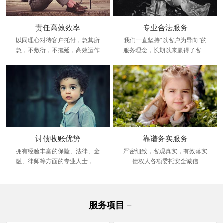
责任高效效率
专业合法服务
以同理心对待客户托付，急其所
我们一直坚持“以客户为导向”的
急，不敷衍，不拖延，高效运作
服务理念，长期以来赢得了客户
的信赖。在业界拥有良好口碑。
讨债收账优势
靠谱务实服务
拥有经验丰富的保险、法律、金
严密细致，客观真实，有效落实
融、律师等方面的专业人士，调
债权人各项委托安全诚信
查设备精良，各类车辆齐全，网
络资源完善，调查成功率高。
服务项目
−